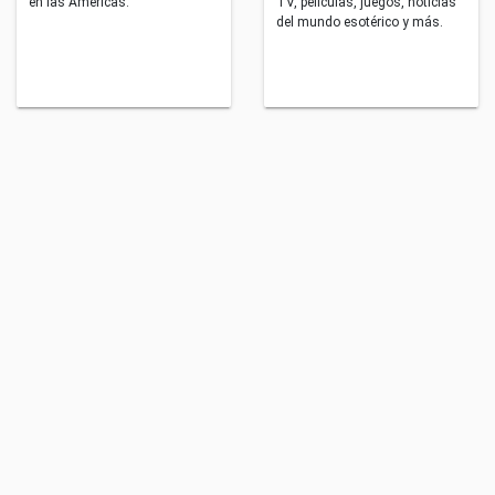
en las Américas.
TV, películas, juegos, noticias
del mundo esotérico y más.