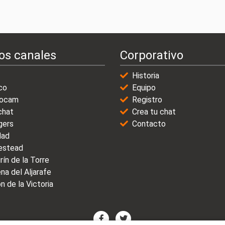
os canales
Corporativo
Historia
co
Equipo
ocam
Registro
chat
Crea tu chat
gers
Contacto
dad
stead
rín de la Torre
na del Aljarafe
n de la Victoria