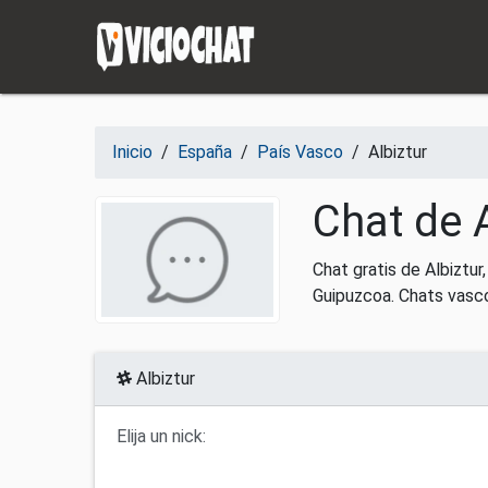
Saltar al contenido
Inicio
/
España
/
País Vasco
/
Albiztur
Chat de A
Chat gratis de Albiztu
Guipuzcoa. Chats vasco
Albiztur
Elija un nick: