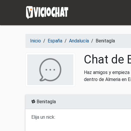
Saltar al contenido
Inicio
/
España
/
Andalucía
/
Benitagla
Chat de 
Haz amigos y empieza a
dentro de Almeria en E
Benitagla
Elija un nick: