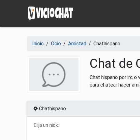
Saltar al contenido
Inicio
/
Ocio
/
Amistad
/
Chathispano
Chat de 
Chat hispano por irc o
para chatear hacer am
Chathispano
Elija un nick: