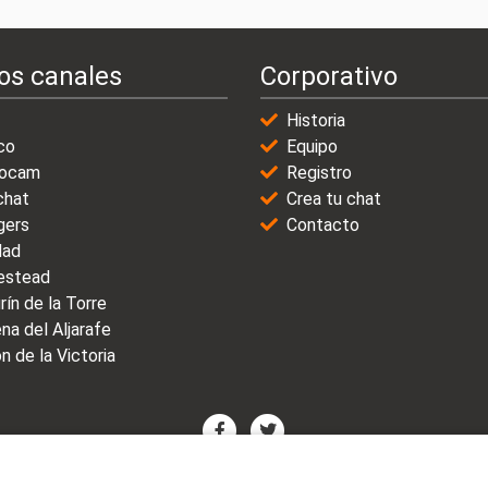
os canales
Corporativo
Historia
co
Equipo
ocam
Registro
chat
Crea tu chat
gers
Contacto
dad
stead
rín de la Torre
na del Aljarafe
n de la Victoria
© 2021-2025 | VicioChat Networks