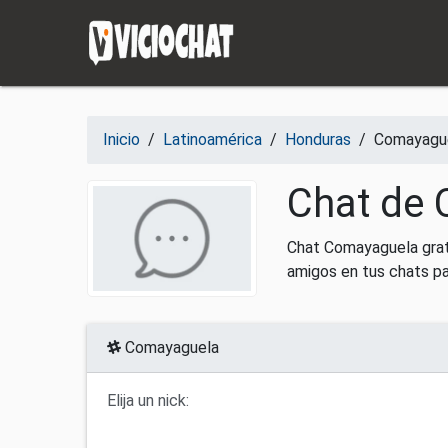
Saltar al contenido
Inicio
/
Latinoamérica
/
Honduras
/
Comayagu
Chat de 
Chat Comayaguela grat
amigos en tus chats p
Comayaguela
Elija un nick: