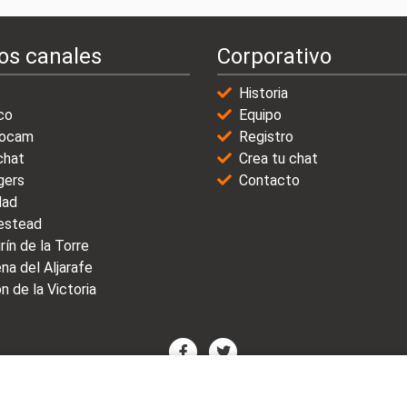
os canales
Corporativo
Historia
co
Equipo
ocam
Registro
chat
Crea tu chat
gers
Contacto
dad
stead
rín de la Torre
na del Aljarafe
n de la Victoria
© 2021-2025 | VicioChat Networks