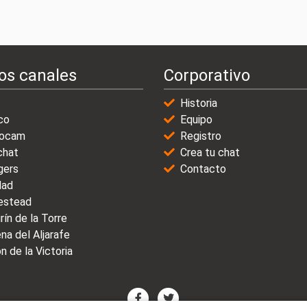
os canales
Corporativo
Historia
co
Equipo
ocam
Registro
chat
Crea tu chat
gers
Contacto
dad
stead
rín de la Torre
na del Aljarafe
n de la Victoria