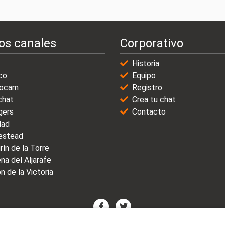
os canales
Corporativo
Historia
co
Equipo
ocam
Registro
chat
Crea tu chat
gers
Contacto
dad
stead
rín de la Torre
na del Aljarafe
n de la Victoria