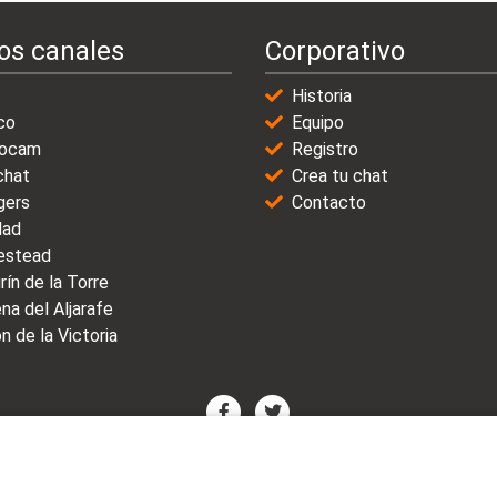
os canales
Corporativo
Historia
co
Equipo
ocam
Registro
chat
Crea tu chat
gers
Contacto
dad
stead
rín de la Torre
na del Aljarafe
n de la Victoria
© 2021-2025 | VicioChat Networks