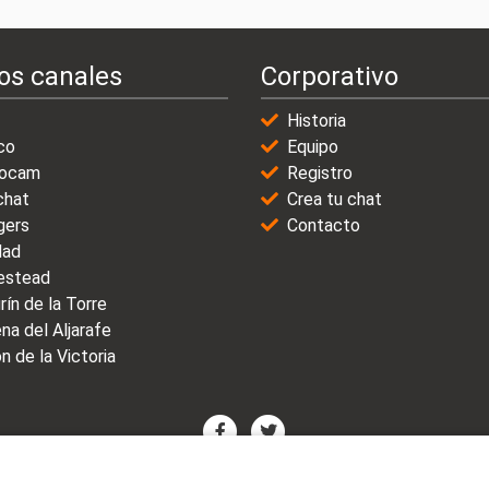
os canales
Corporativo
Historia
co
Equipo
ocam
Registro
chat
Crea tu chat
gers
Contacto
dad
stead
rín de la Torre
na del Aljarafe
n de la Victoria
© 2021-2025 | VicioChat Networks