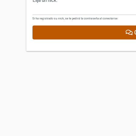
Elija un nick:
Si ha registrado su nick, se le pedirá la contraseña al conectarse.