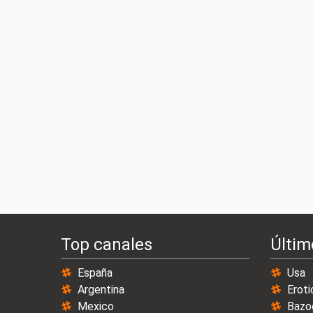
Top canales
Últim
España
Usa
Argentina
Eroti
Mexico
Bazo