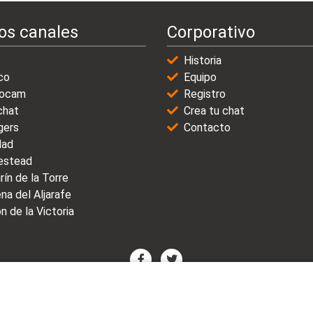
os canales
Corporativo
Historia
co
Equipo
ocam
Registro
chat
Crea tu chat
gers
Contacto
dad
stead
rín de la Torre
na del Aljarafe
n de la Victoria
© 2021-2025 | VicioChat Networks