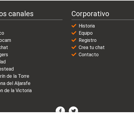
os canales
Corporativo
Historia
co
Equipo
ocam
Registro
chat
Crea tu chat
gers
Contacto
dad
stead
rín de la Torre
na del Aljarafe
n de la Victoria
© 2021-2025 | VicioChat Networks