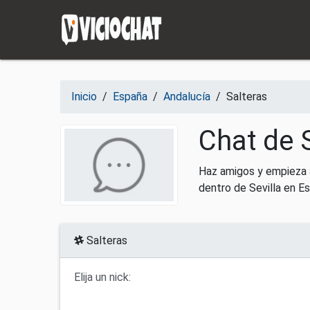
Saltar al contenido
Inicio
/
España
/
Andalucía
/
Salteras
Chat de S
Haz amigos y empieza a
dentro de Sevilla en E
Salteras
Elija un nick: