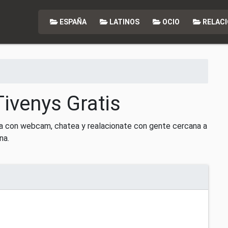
ESPAÑA
LATINOS
OCIO
RELACI
Tivenys Gratis
a con webcam, chatea y realacionate con gente cercana a
na.