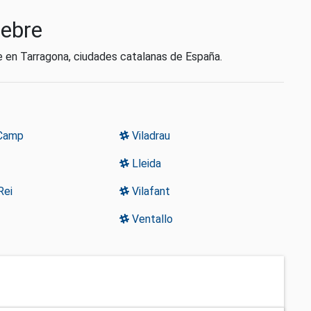
tebre
e en Tarragona, ciudades catalanas de España.
 Camp
Viladrau
Lleida
Rei
Vilafant
Ventallo