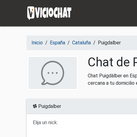
Saltar al contenido
Inicio
/
España
/
Cataluña
/
Puigdalber
Chat de 
Chat Puigdàlber en Es
cercana a tu domicilio 
Puigdalber
Elija un nick: